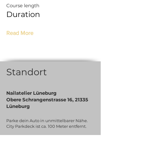
Course length
Duration
Read More
Standort
Nailatelier Lüneburg
Obere Schrangenstrasse 16, 21335
Lüneburg
Parke dein Auto in unmittelbarer Nähe.
City Parkdeck ist ca. 100 Meter entfernt.