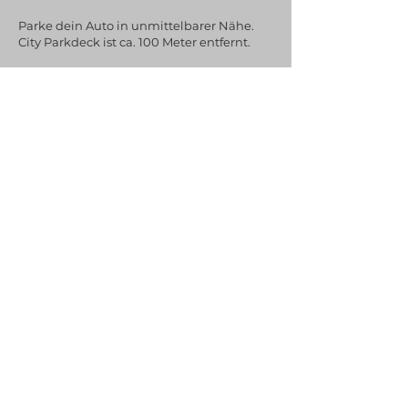
Parke dein Auto in unmittelbarer Nähe.
City Parkdeck ist ca. 100 Meter entfernt.
Impressum