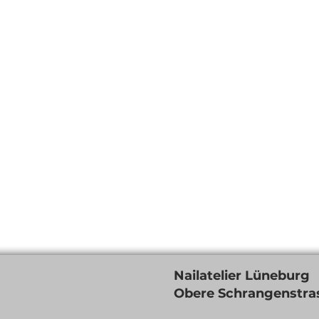
Nailatelier Lüneburg
Obere Schrangenstras