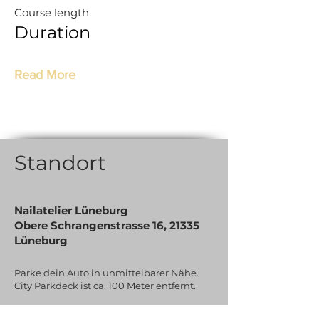
Course length
Duration
Read More
Standort
Nailatelier Lüneburg
Obere Schrangenstrasse 16, 21335
Lüneburg
Parke dein Auto in unmittelbarer Nähe.
City Parkdeck ist ca. 100 Meter entfernt.