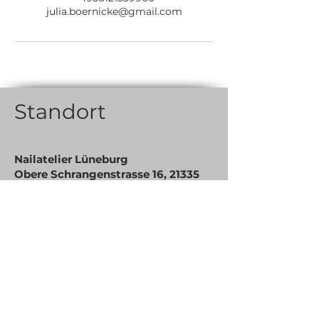
julia.boernicke@gmail.com
Standort
Nailatelier Lüneburg
Obere Schrangenstrasse 16, 21335
Lüneburg
Parke dein Auto in unmittelbarer Nähe.
City Parkdeck ist ca. 100 Meter entfernt.