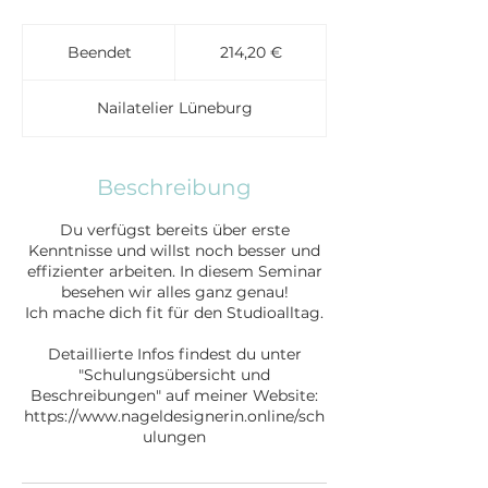
214,20
Euro
Beendet
B
214,20 €
e
e
Nailatelier Lüneburg
n
d
e
t
Beschreibung
Du verfügst bereits über erste
Kenntnisse und willst noch besser und
effizienter arbeiten. In diesem Seminar
besehen wir alles ganz genau!
Ich mache dich fit für den Studioalltag.
Detaillierte Infos findest du unter
"Schulungsübersicht und
Beschreibungen" auf meiner Website:
https://www.nageldesignerin.online/sch
ulungen